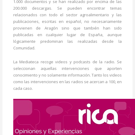
1.000 documentos y se han realizado por encima de las
200.000 descargas. Se pueden encontrar temas
relacionados con todo el sector agroalimentario y las
publicaciones, escritas en español, no necesariamente
provienen de Aragón sino que también han sido
publicadas en cualquier lugar de España, aunque
lógicamente predominan las realizadas desde la
Comunidad.
La Mediateca recoge videos y podcasts de la radio. Se
seleccionan aquellas intervenciones que aporten
conocimiento y no solamente información. Tanto los videos
como las intervenciones en las radios se acercan a 100, en
cada caso.