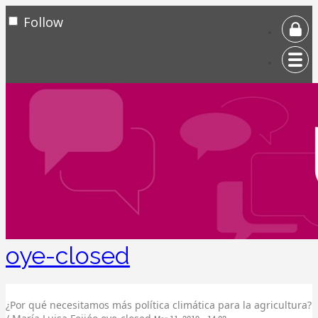
Follow
oye-closed
¿Por qué necesitamos más política climática para la agricultura?