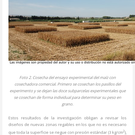
Foto 2. Cosecha del ensayo experimental del maíz con
cosechadora comercial. Primero se cosechan los pasillos del
experimento y se dejan las doce subparcelas experimentales que
se cosechan de forma individual para determinar su peso en
grano.
Estos resultados de la investigación obligan a revisar los
diseños de nuevas zonas regables en los que no es necesario
2
que toda la superficie se riegue con presión estándar (3 kg/cm
),