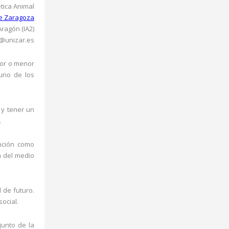
tica Animal
de Zaragoza
Aragón (IA2)
t@unizar.es
yor o menor
uno de los
 y tener un
.
nción como
a del medio
 de futuro.
ocial.
junto de la