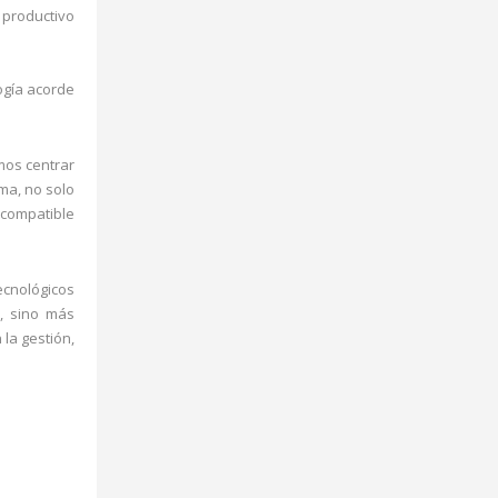
productivo
ogía acorde
mos centrar
rma, no solo
 compatible
ecnológicos
, sino más
 la gestión,