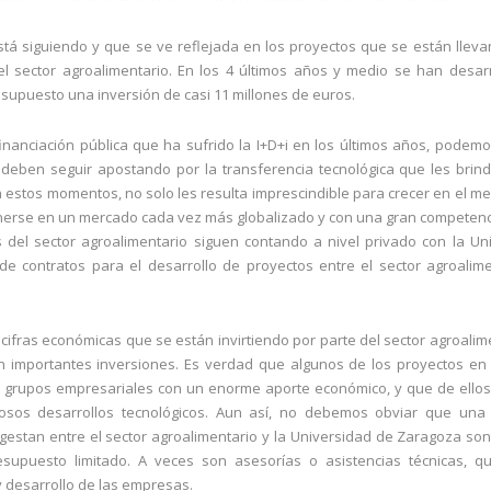
está siguiendo y que se ve reflejada en los proyectos que se están llev
l sector agroalimentario. En los 4 últimos años y medio se han desar
 supuesto una inversión de casi 11 millones de euros.
inanciación pública que ha sufrido la I+D+i en los últimos años, podem
deben seguir apostando por la transferencia tecnológica que les brin
 estos momentos, no solo les resulta imprescindible para crecer en el me
erse en un mercado cada vez más globalizado y con una gran competenc
del sector agroalimentario siguen contando a nivel privado con la Un
contratos para el desarrollo de proyectos entre el sector agroalime
ifras económicas que se están invirtiendo por parte del sector agroalim
n importantes inversiones. Es verdad que algunos de los proyectos en
s grupos empresariales con un enorme aporte económico, y que de ello
sos desarrollos tecnológicos. Aun así, no debemos obviar que una
 gestan entre el sector agroalimentario y la Universidad de Zaragoza s
esupuesto limitado. A veces son asesorías o asistencias técnicas, q
y desarrollo de las empresas.