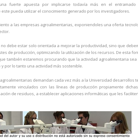
una fuerte apuesta por implicarse todavía más en el entramado 
e este pueda utilizar el conocimiento generado por los investigadores.
miento a las empresas agroalimentarias, exponiendoles una oferta tecnol
ctor.
D+i no debe estar solo orientada a mejorar la productividad, sino que debe
stes de producción, optimizando la utilización de los recursos. De esta fo
que también estaremos procurando que la actividad agroalimentaria sea
 y por lo tanto una actividad más sostenible.
agroalimentarias demandan cada vez más a la Universidad desarrollos t
tamente vinculados con las líneas de producción propiamente dichas
ación de residuos, a establecer aplicaciones informáticas que les faciliten