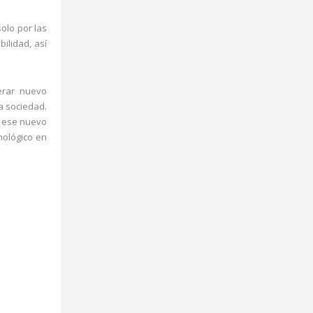
olo por las
ilidad, así
erar nuevo
a sociedad.
e ese nuevo
nológico en