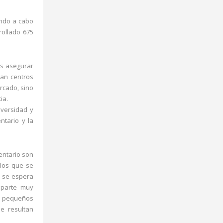
ando a cabo
rollado 675
os asegurar
dan centros
rcado, sino
ia.
iversidad y
ntario y la
entario son
 los que se
s se espera
 parte muy
on pequeños
ue resultan