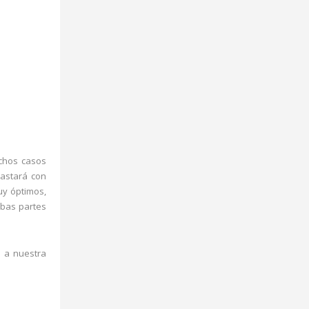
chos casos
astará con
y óptimos,
mbas partes
o a nuestra