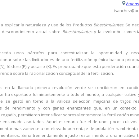
Arvens
isanchez@ar
a explicar la naturaleza y uso de los Productos
Bioestimulantes
. Se ne
l desconocimiento actual sobre
Bioestimulantes
y la evolución comerc
ceda unos párrafos para contextualizar la oportunidad y nec
ionar sobre las limitaciones de una fertilización química basada princi
(N), fósforo (P) y potasio (K). Es preocupante que esta ponderación cuanti
ia sobre la racionalización conceptual de la fertilización.
s en la llamada primera revolución verde se concibieron en condi
se ha exportado fulminantemente a todo el mundo, a cualquier cultivo 
de se gestó en torno a la valiosa selección mejicana de trigos res
es de rendimiento y con genes enanizantes que, en un contexto
egadío, permitieron intensificar sobresalientemente la fertilización min
 encamado asociados. Aquel escenario fue el de unos pocos cultivos 
 alimentar masivamente a un elevado porcentaje de población hambrient
entarios. Sería tremendamente injusto restar mérito a una iniciativa t