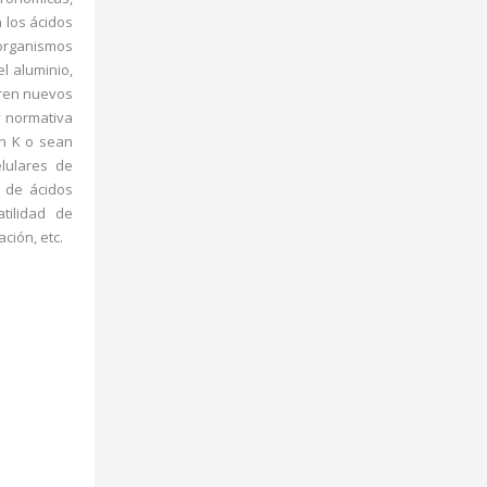
 los ácidos
organismos
el aluminio,
bren nuevos
y normativa
en K o sean
lulares de
 de ácidos
tilidad de
ción, etc.