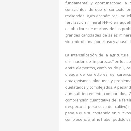
fundamental y oportunacomo la c
conscientes de que el contexto en
realidades agro-económicas. Aquel
fertilización mineral N-P-K en aqu
estaba libre de muchos de los prob
grandes cantidades de sales minera
vida microbiana por el uso y abuso de
La intensificación de la agricultur
eliminación de “impurezas” en los a
entre elementos, cambios de pH, ca
oleada de correctores de carenci
antagonismos, bloqueos y problemas
quelatados y complejados. A pesar d
aun suficientemente compartidos. G
comprensión cuantitativa de la ferti
(respecto al peso seco del cultivo) m
pese a que su contenido en cultivos
como esencial al no haber podido es