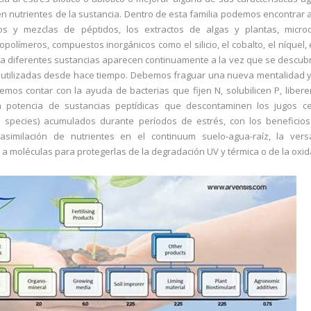
 nutrientes de la sustancia. Dentro de esta familia podemos encontrar a
dos y mezclas de péptidos, los extractos de algas y plantas, micro
opolímeros, compuestos inorgánicos como el silicio, el cobalto, el níquel, 
a diferentes sustancias aparecen continuamente a la vez que se descu
s utilizadas desde hace tiempo. Debemos fraguar una nueva mentalidad 
emos contar con la ayuda de bacterias que fijen N, solubilicen P, liber
a potencia de sustancias peptídicas que descontaminen los jugos ce
species) acumulados durante períodos de estrés, con los beneficios
similación de nutrientes en el continuum suelo-agua-raíz, la versa
 moléculas para protegerlas de la degradación UV y térmica o de la oxida