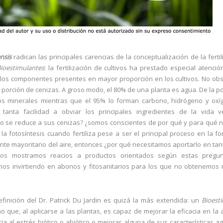
nsis
radican las principales carencias de la conceptualización de la fertil
ioestimulantes
: la fertilización de cultivos ha prestado especial atenció
 los componentes presentes en mayor proporción en los cultivos. No obs
la porción de cenizas. A groso modo, el 80% de una planta es agua. De la p
os minerales mientras que el 95% lo forman carbono, hidrógeno y oxí
anta facilidad a obviar los principales ingredientes de la vida ve
o se reduce a sus cenizas? ¿somos conscientes de por qué y para qué n
la fotosíntesis cuando fertiliza pese a ser el principal proceso en la f
ente mayoritario del aire, entonces ¿por qué necesitamos aportarlo en tan
os mostramos reacios a productos orientados según estas pregu
mos invirtiendo en abonos y fitosanitarios para los que no obtenemos
efinición del Dr. Patrick Du Jardin es quizá la más extendida: un
Bioest
 que, al aplicarse a las plantas, es capaz de mejorar la eficacia en la 
cia al estrés biótico o abiótico o mejorar alguna de sus características 