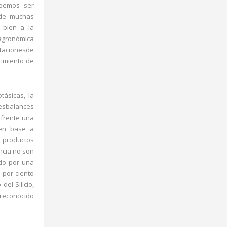
ebemos ser
 de muchas
 bien a la
 agronómica
rtacionesde
cimiento de
tásicas, la
desbalances
 frente una
 en base a
e productos
ncia no son
ido por una
 por ciento
del Silicio,
 reconocido