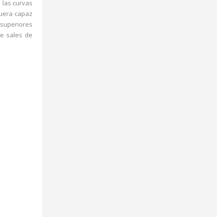
e las curvas
fuera capaz
s superiores
de sales de