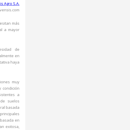
is Agro S.A.
vensis.com
cesitan más
ial a mayor
esidad de
palmente en
tativa haya
ciones muy
y condición
istentes a
 de suelos
eral basada
principales
a basada en
an exitosa,