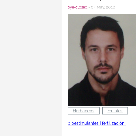
oye-closed
- 04 May, 2018
Herbaceos
Frutales
bioestimulantes
|
fertilización
|