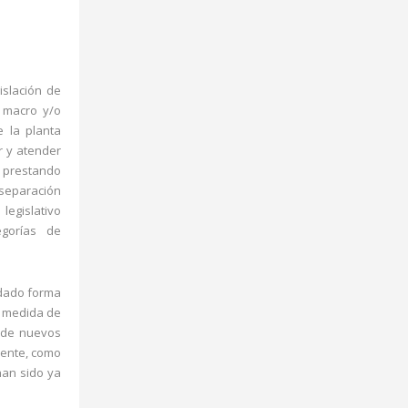
islación de
s macro y/o
e la planta
r y atender
, prestando
 separación
legislativo
egorías de
 dado forma
 medida de
o de nuevos
mente, como
han sido ya