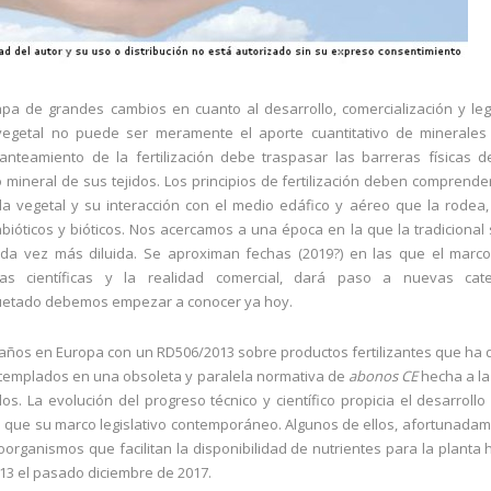
pa de grandes cambios en cuanto al desarrollo, comercialización y leg
n vegetal no puede ser meramente el aporte cuantitativo de minerale
planteamiento de la fertilización debe traspasar las barreras físicas d
 mineral de sus tejidos. Los principios de fertilización deben comprende
da vegetal y su interacción con el medio edáfico y aéreo que la rodea
abióticos y bióticos. Nos acercamos a una época en la que la tradicional
ada vez más diluida. Se aproximan fechas (2019?) en las que el marco 
as científicas y la realidad comercial, dará paso a nuevas cat
uetado debemos empezar a conocer ya hoy.
años en Europa con un RD506/2013 sobre productos fertilizantes que ha
ntemplados en una obsoleta y paralela normativa de
abonos CE
hecha a la
. La evolución del progreso técnico y científico propicia el desarroll
mo que su marco legislativo contemporáneo. Algunos de ellos, afortunada
roorganismos que facilitan la disponibilidad de nutrientes para la planta 
013 el pasado diciembre de 2017.