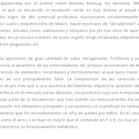
apitaneada por el premio nobel Norman Borlaug. No obstante, d
 el que se desarrolló la revolución verde es muy distinto al actual
los trigos de alto potencial productivo reaccionaron excelentemente
ellos suelos empobrecidos de Méjico. Aquel escenario de “desatención”
lemas actuales como: salinización y bloqueos por pH tras años de apo
les en un escaso volumen de suelo regado (riego localizado), empobre
 los plaguicidas, etc.
a, la aportación de gran cantidad de sales nitrogenadas, fosfóricas y po
bonos, el abandono de las estercoladuras, etc. propició un escenario de 
rencias de elementos secundarios y micronutrientes al que quiso hacer
as de uso principalmente foliar. La comprensión de las carencias
 de pH, más que a una ausencia del elemento, impulsó la aparición d
e llevar en el mercado varias décadas, son productos cuyo uso e importa
ran parte de la desatención que han sufrido los micronutrientes ha s
lización: los elementos principales y secundarios se cuantifican en tantos
ientras que los microelementos se cifra en partes por millón. En el caso 
 como el arroz o el maíz es mayor que el contenido en P o K, no esa un
clarecerse su funcionamiento metabólico.