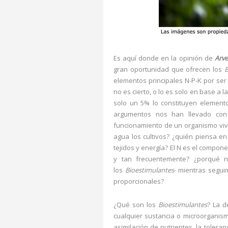
Es aquí donde en la opinión de
Arve
gran oportunidad que ofrecen los
B
elementos principales N-P-K por ser
no es cierto, o lo es solo en base a 
solo un 5% lo constituyen element
argumentos nos han llevado con t
funcionamiento de un organismo viv
agua los cultivos? ¿quién piensa en 
tejidos y energía? El N es el compon
y tan frecuentemente? ¿porqué n
los
Bioestimulantes
- mientras segui
proporcionales?
¿Qué son los
Bioestimulantes
? La d
cualquier sustancia o microorganismo
asimilación de nutrientes, la toleran