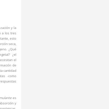
ización y la
n a los tres
tante, esto
orción seca,
geno. ¿Qué
getal? ¿el
ecesitan el
ormación de
ta cantidad
ntas -como
 respuestas
imulante
es
absorción y
agronómicas,