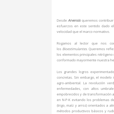
Desde
Arvensis
queremos contribuir 
esfuerzos en este sentido dado e
velocidad que el marco normativo.
Rogamos al lector que nos con
los
Bioestimulantes
. Queremos reflex
los elementos principales nitrógeno 
conformado mayormente nuestra herenc
Los grandes logros experimentado
concretas. Sin embargo, el modelo 
agro-ambiental. La revolución ver
enfermedades, con altos umbral
empobrecidos y de transformación a r
en N-P-K evitando los problemas de
(trigo, maíz y arroz) orientados a
métodos productivos básicos y rudim