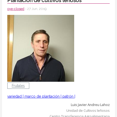
Plantación de cultivos leñosos
oye-closed
- 27 Jun, 2019
Frutales
variedad
|
marco de plantación
|
patrón
|
Luis Javier Andreu Lahoz
Unidad de Cultivos leñosos
Centro Transferencia Agroalimentaria