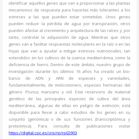
identificar aquellos genes que van a proporcionar a las plantas
mecanismos de respuesta para hacerlas más tolerantes a los
estreses a las que pueden estar sometidas. Unos genes
pueden reducir la pérdida de agua por transpiración, otros
pueden afectar al crecimiento y arquitectura de las raíces y, por
tanto, controlar la adquisición de agua. Mientras que otros
genes van a facilitar respuestas moleculares en la raíz o en las
hojas que van a ayudar a mitigar estreses nutricionales, tan
extendidos en los cultivos de la cuenca mediterránea, como la
deficiencia de hierro. Dentro de este ámbito, nuestro grupo de
investigación durante los últimos 16 años ha creado un bio-
banco de ADN y ARN de especies y variedades,
fundamentalmente, de melocotonero, especies hermanas del
género
Prunus
, manzano y vid. Este reservorio de material
genético de las principales especies de cultivo del área
mediterránea, algunas de ellas en peligro de extinción, está
disponible para llevar a cabo estudios de los genes en su
conjunto (genómica) o de sus funciones (transcriptómica y
proteómica). Para consulta de publicaciones visitar
https://digital.csic.es/cris/rp/rp02903
.